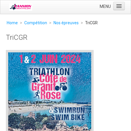
MENU
Accueil
Home
>
Compétition
>
Nos épreuves
>
TriCGR
Club
TriCGR
Entrainement
Compétition
Liens