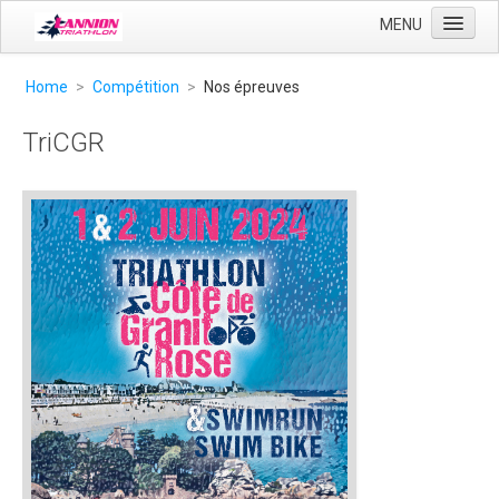
MENU
Accueil
Home
>
Compétition
>
Nos épreuves
Club
TriCGR
Entrainement
Compétition
Liens