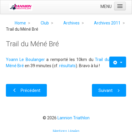
MENU
Accueil
Home
>
Club
>
Archives
>
Archives 2011
>
Trail du Méné Bré
Club
Entrainement
Trail du Méné Bré
Compétition
Yoann Le Boulanger
a remporté les 10km du
Trail du
Liens
Méné Bré
en 39 minutes (cf.
résultats
). Bravo à lui !
Précédent
Suivant
© 2026
Lannion Triathlon
Mentions Légales